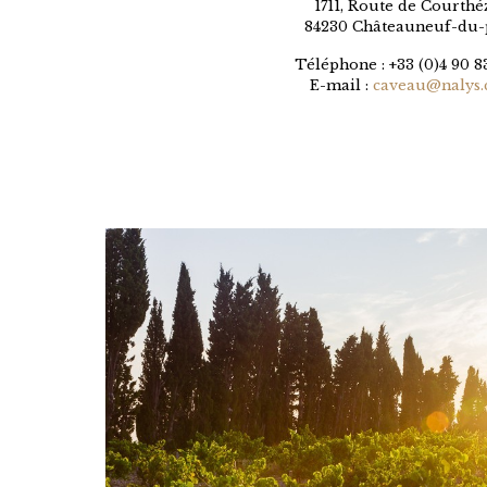
1711, Route de Courth
84230 Châteauneuf-du-
Téléphone : +33 (0)4 90 83
E-mail :
caveau@nalys