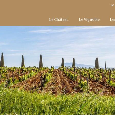
Le
Le Château
Le Vignoble
Le