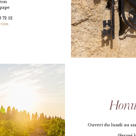
ézon
pape
 72 52
.com
Horai
Ouvert du lundi au sam
(Fermé l