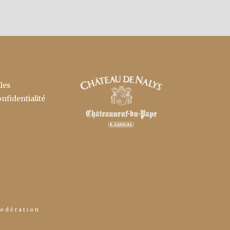
les
onfidentialité
modération