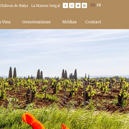
EN
FR
 Château de Nalys
La Maison Guigal
s Vins
Oenotourisme
Médias
Contact